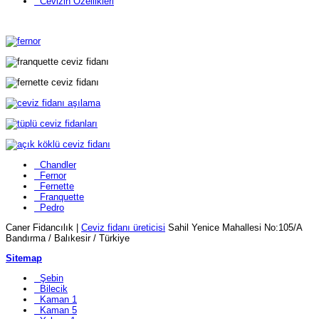
Cevizin Özellikleri
Chandler
Fernor
Fernette
Franquette
Pedro
Caner Fidancılık |
Ceviz fidanı üreticisi
Sahil Yenice Mahallesi No:105/A
Bandırma / Balıkesir / Türkiye
Sitemap
Şebin
Bilecik
Kaman 1
Kaman 5