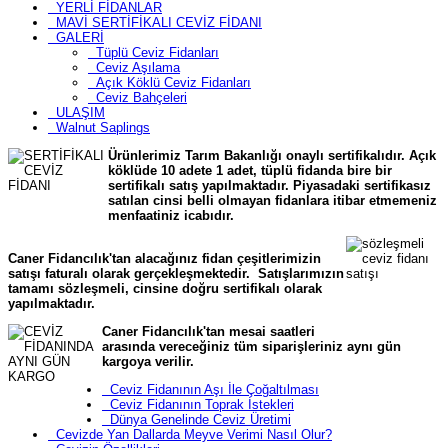
YERLİ FİDANLAR
MAVİ SERTİFİKALI CEVİZ FİDANI
GALERİ
Tüplü Ceviz Fidanları
Ceviz Aşılama
Açık Köklü Ceviz Fidanları
Ceviz Bahçeleri
ULAŞIM
Walnut Saplings
Ürünlerimiz Tarım Bakanlığı onaylı sertifikalıdır. Açık
köklüde 10 adete 1 adet, tüplü fidanda bire bir
sertifikalı satış yapılmaktadır. Piyasadaki sertifikasız
satılan cinsi belli olmayan fidanlara itibar etmemeniz
menfaatiniz icabıdır.
Caner Fidancılık'tan alacağınız fidan çeşitlerimizin
satışı faturalı olarak gerçekleşmektedir. Satışlarımızın
tamamı sözleşmeli, cinsine doğru sertifikalı olarak
yapılmaktadır.
Caner Fidancılık'tan mesai saatleri
arasında vereceğiniz tüm siparişleriniz aynı gün
kargoya verilir.
Ceviz Fidanının Aşı İle Çoğaltılması
Ceviz Fidanının Toprak İstekleri
Dünya Genelinde Ceviz Üretimi
Cevizde Yan Dallarda Meyve Verimi Nasıl Olur?