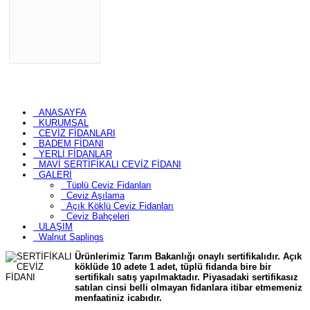
ANASAYFA
KURUMSAL
CEVİZ FİDANLARI
BADEM FİDANI
YERLİ FİDANLAR
MAVİ SERTİFİKALI CEVİZ FİDANI
GALERİ
Tüplü Ceviz Fidanları
Ceviz Aşılama
Açık Köklü Ceviz Fidanları
Ceviz Bahçeleri
ULAŞIM
Walnut Saplings
Ürünlerimiz Tarım Bakanlığı onaylı sertifikalıdır. Açık
köklüde 10 adete 1 adet, tüplü fidanda bire bir
sertifikalı satış yapılmaktadır. Piyasadaki sertifikasız
satılan cinsi belli olmayan fidanlara itibar etmemeniz
menfaatiniz icabıdır.